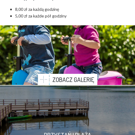
8,00 zł za każdą godzinę
5,00 zł za każde pół godziny
ZOBACZ GALERIĘ
PRZYSTAŃ I PLAŻA